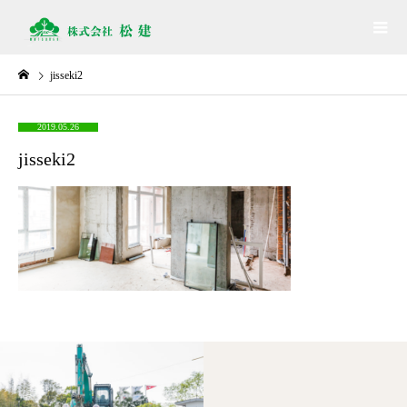
jisseki2
2019.05.26
jisseki2